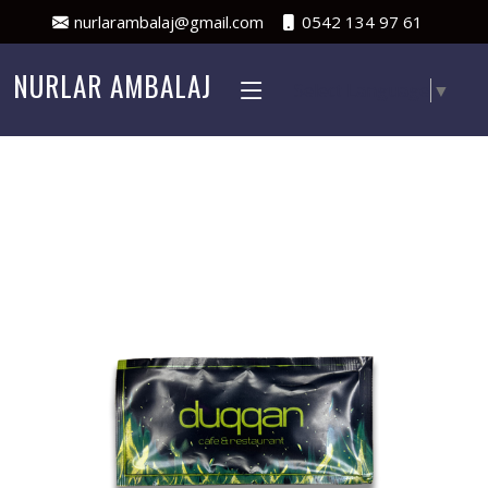
nurlarambalaj@gmail.com
0542 134 97 61
NURLAR AMBALAJ
Select Language
▼